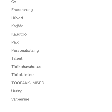
CV
Eneseareng
Hüved
Karjäär
Kaugtöö
Palk
Personaliotsing
Talent
Töökohavahetus
Tööotsimine
TÖÖPAKKUMISED
Uuring
Värbamine