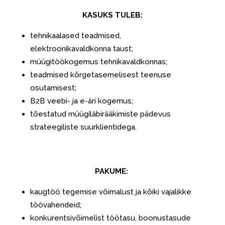
KASUKS TULEB:
tehnikaalased teadmised,
elektroonikavaldkonna taust;
müügitöökogemus tehnikavaldkonnas;
teadmised kõrgetasemelisest teenuse
osutamisest;
B2B veebi- ja e-äri kogemus;
tõestatud müügiläbirääkimiste pädevus
strateegiliste suurklientidega.
PAKUME:
kaugtöö tegemise võimalust ja kõiki vajalikke
töövahendeid;
konkurentsivõimelist töötasu, boonustasude