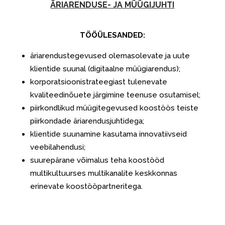
ÄRIARENDUSE- JA MÜÜGIJUHTI
TÖÖÜLESANDED:
äriarendustegevused olemasolevate ja uute
klientide suunal (digitaalne müügiarendus);
korporatsioonistrateegiast tulenevate
kvaliteedinõuete järgimine teenuse osutamisel;
piirkondlikud müügitegevused koostöös teiste
piirkondade äriarendusjuhtidega;
klientide suunamine kasutama innovatiivseid
veebilahendusi;
suurepärane võimalus teha koostööd
multikultuurses multikanalite keskkonnas
erinevate koostööpartneritega.