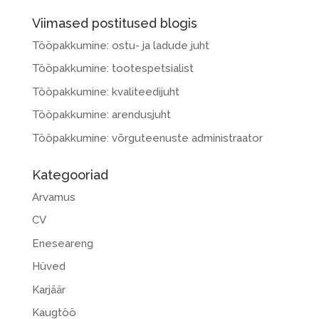
Viimased postitused blogis
Tööpakkumine: ostu- ja ladude juht
Tööpakkumine: tootespetsialist
Tööpakkumine: kvaliteedijuht
Tööpakkumine: arendusjuht
Tööpakkumine: võrguteenuste administraator
Kategooriad
Arvamus
CV
Eneseareng
Hüved
Karjäär
Kaugtöö