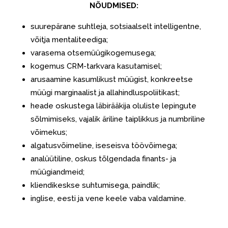
NÕUDMISED:
suurepärane suhtleja, sotsiaalselt intelligentne,
võitja mentaliteediga;
varasema otsemüügikogemusega;
kogemus CRM-tarkvara kasutamisel;
arusaamine kasumlikust müügist, konkreetse
müügi marginaalist ja allahindluspoliitikast;
heade oskustega läbirääkija oluliste lepingute
sõlmimiseks, vajalik äriline taiplikkus ja numbriline
võimekus;
algatusvõimeline, iseseisva töövõimega;
analüütiline, oskus tõlgendada finants- ja
müügiandmeid;
kliendikeskse suhtumisega, paindlik;
inglise, eesti ja vene keele vaba valdamine.