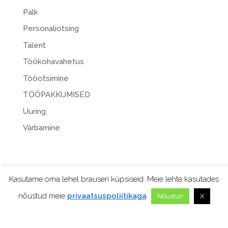
Palk
Personaliotsing
Talent
Töökohavahetus
Tööotsimine
TÖÖPAKKUMISED
Uuring
Värbamine
Kasutame oma lehel brauseri küpsiseid. Meie lehte kasutades
nõustud meie
privaatsuspoliitikaga
Nõustun
X