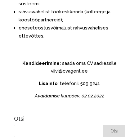
süsteemi;
rahvusvahelist töökeskkonda (kolleege ja
koostööpartnereid);
eneseteostusvõimalust rahvusvahelises
ettevõttes.
Kandideerimine:
saada oma CV aadressile
viivi@cvagent.ee
Lisainfo
: telefonil 509 9241
Avaldamise kuupäev: 02.02.2022
Otsi