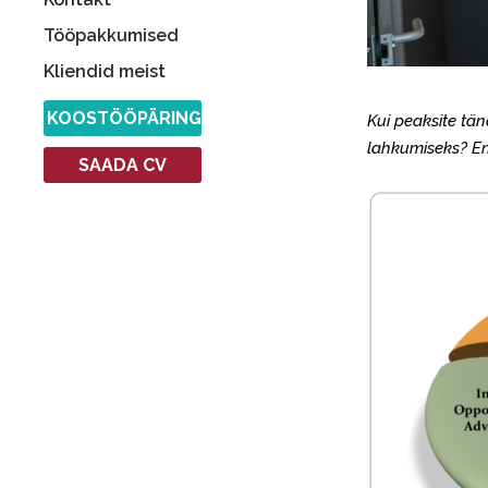
Tööpakkumised
Kliendid meist
KOOSTÖÖPÄRING
Kui peaksite tän
lahkumiseks? En
SAADA CV