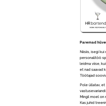
Paremad hüved
Niisiis, isegi ku
personalitöö spe
leidma viise, k
et nad saavad k
Töötajad sooviv
Pole üllatav, et
vastusevariandi
Mingil moel on
Kas juhid treen