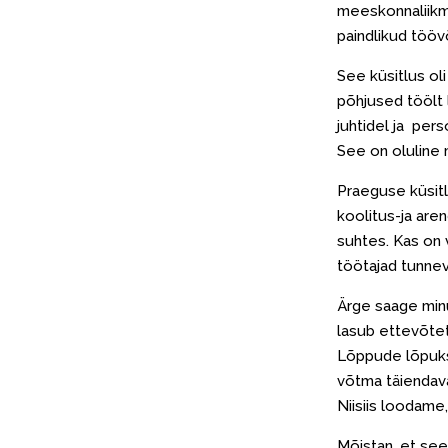
meeskonnaliikm
paindlikud töö
See küsitlus oli
põhjused töölt 
juhtidel ja pers
See on oluline 
Praeguse küsitl
koolitus-ja are
suhtes. Kas on 
töötajad tunnev
Ärge saage minu
lasub ettevõtet
Lõppude lõpuks
võtma täiendava
Niisiis loodame,
Mõistan, et see