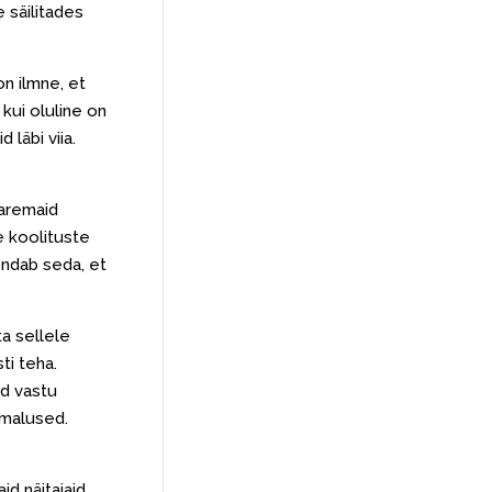
 säilitades
on ilmne, et
kui oluline on
 läbi viia.
paremaid
e koolituste
endab seda, et
a sellele
ti teha.
d vastu
imalused.
id näitajaid