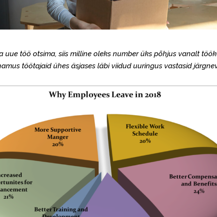
a uue töö otsima, siis milline oleks number üks põhjus vanalt töö
amus töötajaid ühes äsjases läbi viidud uuringus vastasid järgnev