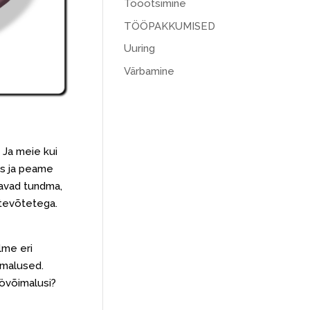
Tööotsimine
TÖÖPAKKUMISED
Uuring
Värbamine
n. Ja meie kui
tis ja peame
eavad tundma,
ttevõtetega.
lme eri
imalused.
övõimalusi?