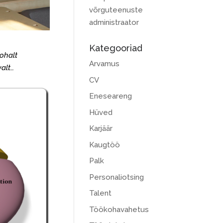
võrguteenuste
administraator
Kategooriad
kohalt
Arvamus
alt…
CV
Eneseareng
Hüved
Karjäär
Kaugtöö
Palk
Personaliotsing
Talent
Töökohavahetus