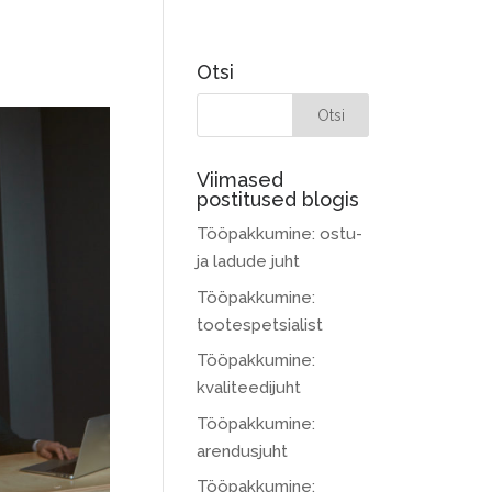
Otsi
Viimased
postitused blogis
Tööpakkumine: ostu-
ja ladude juht
Tööpakkumine:
tootespetsialist
Tööpakkumine:
kvaliteedijuht
Tööpakkumine:
arendusjuht
Tööpakkumine: