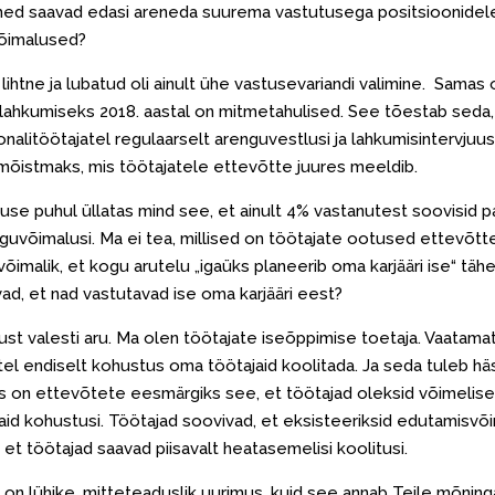
ed saavad edasi areneda suurema vastutusega positsioonidele
võimalused?
 lihtne ja lubatud oli ainult ühe vastusevariandi valimine. Samas 
lahkumiseks 2018. aastal on mitmetahulised. See tõestab seda, 
onalitöötajatel regulaarselt arenguvestlusi ja lahkumisintervjuusid
mõistmaks, mis töötajatele ettevõtte juures meeldib.
use puhul üllatas mind see, et ainult 4% vastanutest soovisid 
nguvõimalusi. Ma ei tea, millised on töötajate ootused ettevõtt
võimalik, et kogu arutelu „igaüks planeerib oma karjääri ise“ täh
ad, et nad vastutavad ise oma karjääri eest?
st valesti aru. Ma olen töötajate iseõppimise toetaja. Vaatamat
el endiselt kohustus oma töötajaid koolitada. Ja seda tuleb häs
 on ettevõtete eesmärgiks see, et töötajad oleksid võimelise
id kohustusi. Töötajad soovivad, et eksisteeriksid edutamisvõ
 et töötajad saavad piisavalt heatasemelisi koolitusi.
 on lühike, mitteteaduslik uurimus, kuid see annab Teile mõninga