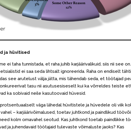
 ja hüvitised
i me ei taha tunnistada, et raha juhib karjäärivalikuid, siis nii see o
tsialistid ei saa seda lihtsalt ignoreerida. Raha on endiselt täh
uidas see arutelust välja jätta, mis tähendab seda, et töötajad p
onkureerivat tasu nii asutusesiseselt kui ka võrreldes teiste e
ad ka sobivaid neile kasutoovaid hüvesid.
 protsentuaalselt väga lähedal hüvitistele ja hüvedele oli viik ko
 vahel – karjäärivõimalused, toetav juhtkond ja paindlikud töövõ
 need kolm omavahel seotud. Kas juhtkond toetab paindlikke tö
ivad ja juhendavaid töötajaid tulevaste võimaluste jaoks? Kas